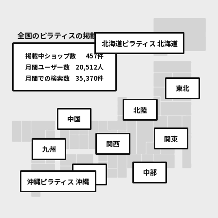
全国のピラティスの掲載情報
北海道
ピラティス 北海道
掲載中ショップ数
457件
月間ユーザー数
20,512人
月間での検索数
35,370件
東北
北陸
中国
関東
関西
九州
中部
四国
沖縄
ピラティス 沖縄