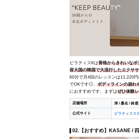
ピラティスKは
骨格からきれいなボ
容大国の韓国で大流行したエクササ
60分で月4回のレッスンは11,22
でOKです◎。
ボディラインの崩れ
におすすめです。まずは
ぜひ体験レ
店舗場所
津 / 桑名 / 鈴鹿
公式サイト
ピラティスス
02.【おすすめ】KASANE 