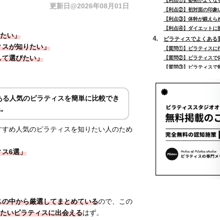
【利点①】姿勢がよくな
更新日@2026年08月01日
【利点②】初対面の印象U
【利点③】体幹が鍛えら
【利点④】ダイエットに
たい」
ピラティスでよくある
ィスが知りたい」
【質問①】ピラティスに
して選びたい」
【質問②】ピラティスで
【質問③】ピラティスで
【質問④】ピラティスは
【質問⑤】ピラティスは
【質問⑥】ピラティスで
ある人気のピラティスを簡単に比較でき
【質問⑦】ピラティスと
ね。
【質問⑧】ピラティスは
【質問⑨】ピラティスは
すすめ人気のピラティスを知りたい人のため
【質問⑩】ピラティスを
まとめ
ィス6選」
スの中から厳選してまとめている
ので、この
たいピラティスに出会える
はず。