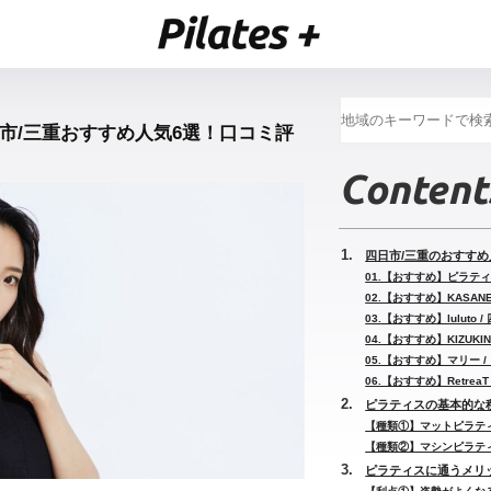
日市/三重おすすめ人気6選！口コミ評
Content
四日市/三重のおすすめ
01.【おすすめ】ピラティ
02.【おすすめ】KASAN
03.【おすすめ】luluto
04.【おすすめ】KIZUK
05.【おすすめ】マリー 
06.【おすすめ】Retrea
ピラティスの基本的な
【種類①】マットピラテ
【種類②】マシンピラテ
ピラティスに通うメリ