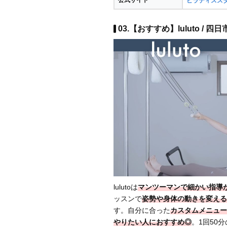
公式サイト
ピラティススタ
03.【おすすめ】luluto / 
lulutoは
マンツーマンで細かい指導
ッスンで
姿勢や身体の動きを変える
す。自分に合った
カスタムメニュー
やりたい人におすすめ◎
。1回50分