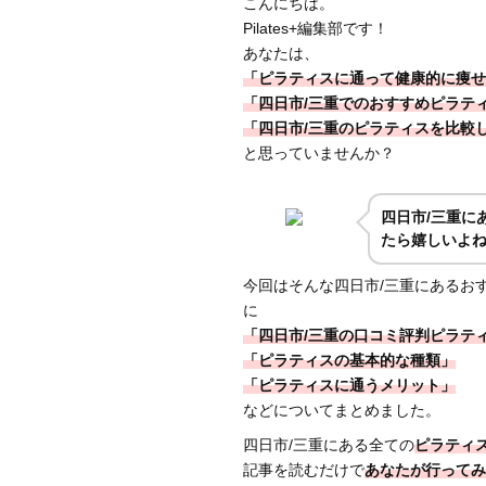
こんにちは。
Pilates+編集部です！
あなたは、
「ピラティスに通って健康的に痩せ
「四日市/三重でのおすすめピラテ
「四日市/三重のピラティスを比較
と思っていませんか？
四日市/三重
に
たら嬉しいよ
今回はそんな四日市/三重にあるお
に
「四日市/三重の口コミ評判ピラテ
「ピラティスの基本的な種類」
「ピラティスに通うメリット」
などについてまとめました。
四日市/三重にある全ての
ピラティ
記事を読むだけで
あなたが行ってみ