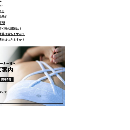
る
P
れる
効果的
質問
行く時の服装は？
体重は落ちますか？
筋肉はつきますか？
週何回が理想ですか？
朝と夜どっちがいい？
体の歪みは治せますか？
ヨガどっちが痩せますか？
どんな人に向いてますか？
月に何回やればいいですか？
3ヶ月続けるとどんな効果がある？