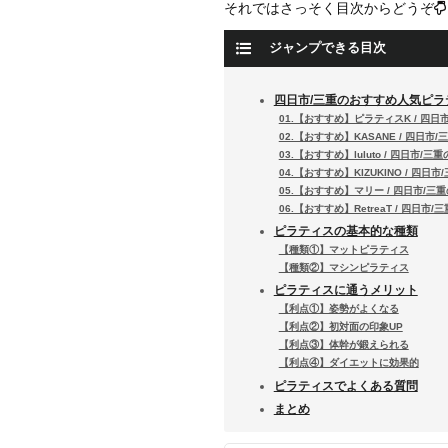
それではさっそく目次からどうぞ
ジャンプできる目次
四日市/三重のおすすめ人気ピラ
01.【おすすめ】ピラティスK / 四
02.【おすすめ】KASANE / 四日市
03.【おすすめ】luluto / 四日市/
04.【おすすめ】KIZUKINO / 四日
05.【おすすめ】マリー / 四日市/三
06.【おすすめ】RetreaT / 四日市
ピラティスの基本的な種類
【種類①】マットピラティス
【種類②】マシンピラティス
ピラティスに通うメリット
【利点①】姿勢がよくなる
【利点②】初対面の印象UP
【利点③】体幹が鍛えられる
【利点④】ダイエットに効果的
ピラティスでよくある質問
まとめ