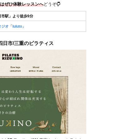
はぜひ体験レッスンへ
どうぞ
日市駅」より徒歩9分
オ「luluto」
 / 四日市/三重のピラティス