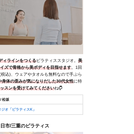
ディラインをつくる
ピラティススタジオ。
美
イズで骨格から美ボディを目指せます
。1回
0円(税込)、ウェアやタオルも無料なので手ぶら
や身体の歪みが気になりだした30代女性
に特
ッスンを受けてみてください
ね
 / 松坂
タジオ「ピラティスK」
/ 四日市/三重のピラティス