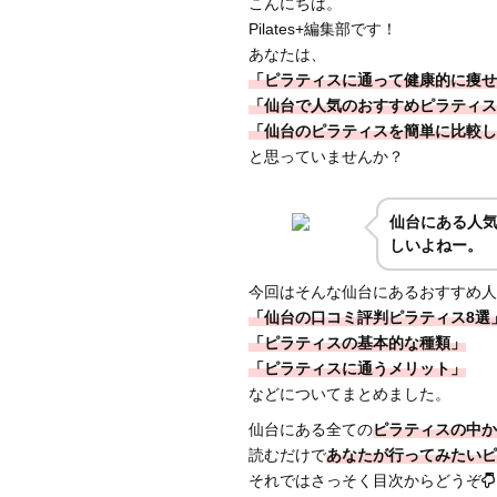
こんにちは。
Pilates+編集部です！
あなたは、
「ピラティスに通って健康的に痩せ
「仙台で人気のおすすめピラティス
「仙台のピラティスを簡単に比較し
と思っていませんか？
仙台にある人
しいよねー。
今回はそんな仙台にあるおすすめ人
「仙台の口コミ評判ピラティス8選
「ピラティスの基本的な種類」
「ピラティスに通うメリット」
などについてまとめました。
仙台にある全ての
ピラティスの中か
読むだけで
あなたが行ってみたいピ
それではさっそく目次からどうぞ