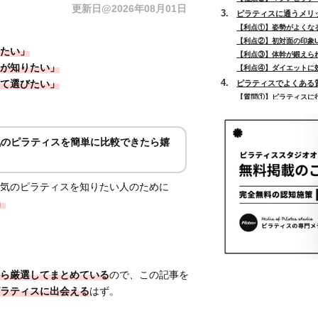
更新日@2026年08月01日
ピラティスに通うメリ
【利点①】姿勢がよくな
【利点②】初対面の印象U
たい」
【利点③】体幹が鍛えら
が知りたい」
【利点④】ダイエットに
て選びたい」
ピラティスでよくある
【質問①】ピラティスに
【質問②】ピラティスで
【質問③】ピラティスで
【質問④】ピラティスは
気のピラティスを簡単に比較できたら嬉
【質問⑤】ピラティスは
【質問⑥】ピラティスで
【質問⑦】ピラティスと
気のピラティスを知りたい人のために
【質問⑧】ピラティスは
」
【質問⑨】ピラティスは
【質問⑩】ピラティスを
まとめ
ら厳選してまとめている
ので、この記事を
ラティスに出会える
はず。