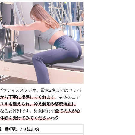
ピラティススタジオ。最大2名までのセミパ
から丁寧に指導
してくれます
。身体のコア
スルも鍛えられ、冷え解消や姿勢矯正に
なると評判です。男女問わず
全ての人が心
体験を受けてみてください
ね
通一番町駅」より徒歩3分