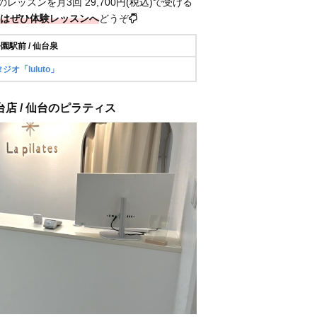
のレッスンを月3回 29,700円(税込)で受ける
はぜひ体験レッスンへ
どうぞ
公園駅前 / 仙台泉
オ「luluto」
s仙台店 / 仙台のピラティス