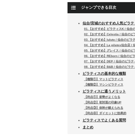
ジャンプできる目次
仙台/宮城のおすすめ人気ピラテ
01.【おすすめ】ピラティスK / 仙
02.【おすすめ】Celestia / 仙台の
03.【おすすめ】luluto / 仙台のピラ
04.【おすすめ】La pilates仙台店 
05.【おすすめ】グレイス / 仙台の
06.【おすすめ】REborn / 仙台のピ
07.【おすすめ】DEP / 仙台のピラテ
08.【おすすめ】B&B / 仙台のピラテ
ピラティスの基本的な種類
【種類①】マットピラティス
【種類②】マシンピラティス
ピラティスに通うメリット
【利点①】姿勢がよくなる
【利点②】初対面の印象UP
【利点③】体幹が鍛えられる
【利点④】ダイエットに効果的
ピラティスでよくある質問
まとめ