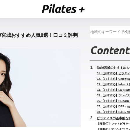
台/宮城おすすめ人気8選！口コミ評判
Content
仙台/宮城のおすすめ人
01.【おすすめ】ピラティ
02.【おすすめ】Celest
03.【おすすめ】luluto
04.【おすすめ】La pil
05.【おすすめ】グレイス
06.【おすすめ】REbor
07.【おすすめ】DEP /
08.【おすすめ】B&B /
ピラティスの基本的な
【種類①】マットピラテ
【種類②】マシンピラテ