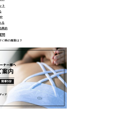
ット
る
P
れる
効果的
質問
行く時の服装は？
体重は落ちますか？
筋肉はつきますか？
週何回が理想ですか？
朝と夜どっちがいい？
体の歪みは治せますか？
ヨガどっちが痩せますか？
どんな人に向いてますか？
月に何回やればいいですか？
3ヶ月続けるとどんな効果がある？