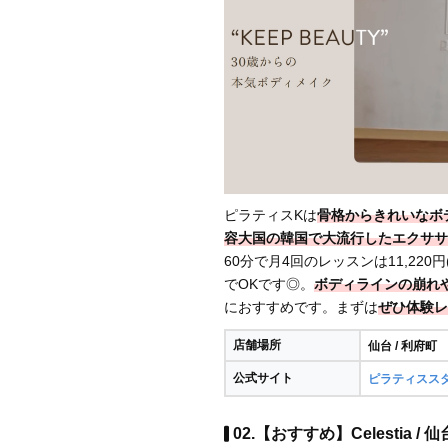
ピラティスKは
骨格からきれいなボ
容大国の韓国で大流行したエクササ
60分で月4回のレッスンは11,22
でOKです◎。
ボディラインの崩れ
におすすめです。まずは
ぜひ体験レ
店舗場所
仙台 / 利府町
公式サイト
ピラティスス
02.【おすすめ】Celestia 