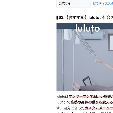
公式サイト
ピラティススタジ
03.【おすすめ】luluto / 
lulutoは
マンツーマンで細かい指導
ッスンで
姿勢や身体の動きを変える
す。自分に合った
カスタムメニュー