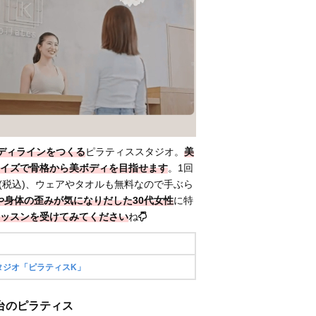
ディラインをつくる
ピラティススタジオ。
美
イズで骨格から美ボディを目指せます
。1回
0円(税込)、ウェアやタオルも無料なので手ぶら
や身体の歪みが気になりだした30代女性
に特
ッスンを受けてみてください
ね
タジオ「ピラティスK」
/ 仙台のピラティス