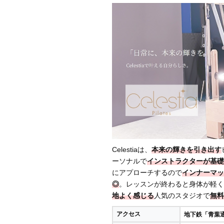
Celestiaは、
本来の輝きを引き出す
ーソナルで
インストラクターが基礎
にアプローチするので
インナーマッ
◎
。レッスンが終わると身体が軽く
地よく感じる
人気のスタジオで
無料
アクセス
地下鉄「青葉