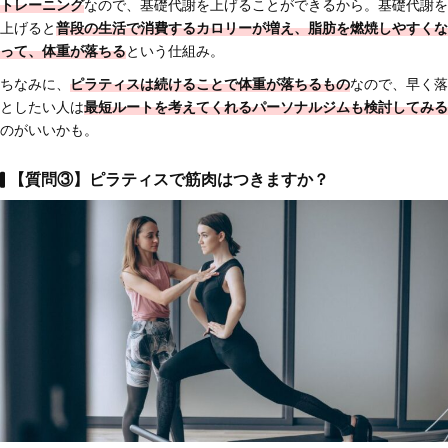
トレーニング
なので、基礎代謝を上げることができるから。基礎代謝を
上げると
普段の生活で
消費するカロリーが増え、脂肪を燃焼しやすくな
って、体重が落ちる
という仕組み。
ちなみに、
ピラティスは
続けることで体重が落ちるもの
なので、早く落
としたい人は
最短ルートを考えてくれるパーソナルジムも検討してみる
のがいいかも。
【質問③】ピラティスで筋肉はつきますか？