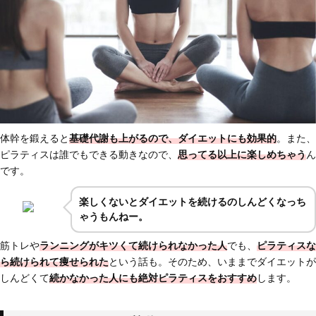
体幹を鍛えると
基礎代謝も上がるので、ダイエットにも効果的
。また、
ピラティスは誰でもできる動きなので、
思ってる以上に楽しめちゃう
ん
です。
楽しくないとダイエットを続けるのしんどくなっち
ゃうもんねー。
筋トレや
ランニングが
キツくて続けられなかった人
でも、
ピラティスな
ら
続けられて痩せられた
という話も。そのため、いままでダイエットが
しんどくて
続かなかった人にも絶対ピラティスをおすすめ
します。