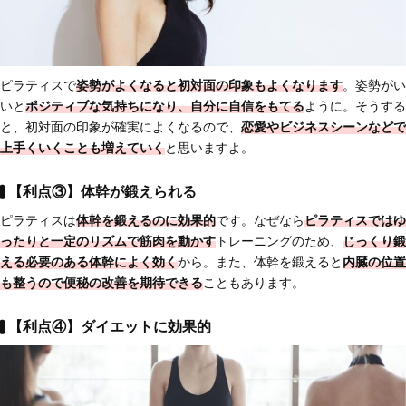
ピラティスで
姿勢がよくなると初対面の印象もよくなります
。姿勢がい
いと
ポジティブな気持ちになり、自分に自信をもてる
ように。そうする
と、初対面の印象が確実によくなるので、
恋愛やビジネスシーンなどで
上手くいく
ことも増えていく
と思いますよ。
【利点③】体幹が鍛えられる
ピラティスは
体幹を鍛えるのに効果的
です。なぜなら
ピラティスではゆ
ったりと一定のリズムで筋肉を動かす
トレーニングのため、
じっくり鍛
える必要のある体幹によく効く
から。また、体幹を鍛えると
内臓の位置
も整うので便秘の改善を期待できる
こともあります。
【利点④】ダイエットに効果的