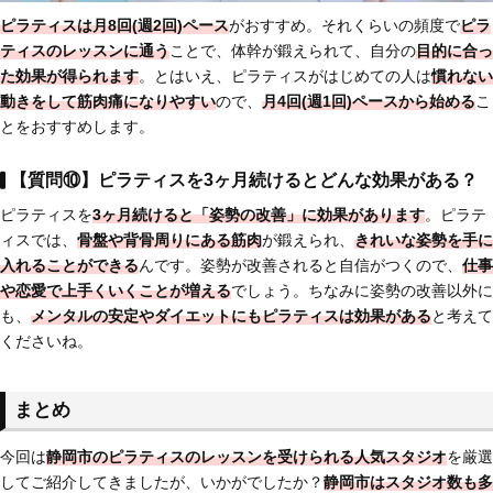
ピラティスは
月8回(週2回)ペース
がおすすめ。それくらいの頻度で
ピラ
ティスのレッスンに通う
ことで、体幹が鍛えられて、自分の
目的に合っ
た効果が得られます
。とはいえ、ピラティスがはじめての人は
慣れない
動きをして筋肉痛になりやすい
ので、
月4回(週1回)ペースから始める
こ
とをおすすめします。
【質問⑩】ピラティスを3ヶ月続けるとどんな効果がある？
ピラティスを
3ヶ月続けると「姿勢の改善」に効果があります
。ピラテ
ィスでは、
骨盤や背骨周りにある筋肉
が鍛えられ、
きれいな姿勢を手に
入れることができる
んです。姿勢が改善されると自信がつくので、
仕事
や恋愛で上手くいくことが増える
でしょう。ちなみに姿勢の改善以外に
も、
メンタルの安定やダイエットにもピラティスは効果がある
と考えて
くださいね。
まとめ
今回は
静岡市のピラティスのレッスンを受けられる人気スタジオ
を厳選
してご紹介してきましたが、いかがでしたか？
静岡市はスタジオ数も多