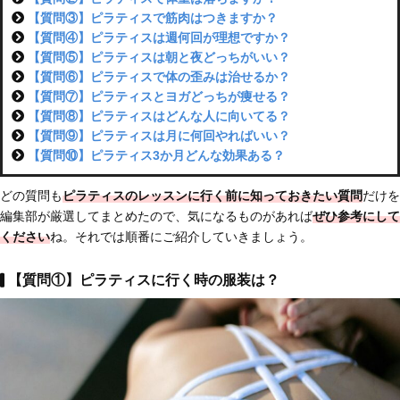
【質問③】ピラティスで筋肉はつきますか？
【質問④】ピラティスは週何回が理想ですか？
【質問⑤】ピラティスは朝と夜どっちがいい？
【質問⑥】ピラティスで体の歪みは治せるか？
【質問⑦】ピラティスとヨガどっちが痩せる？
【質問⑧】ピラティスはどんな人に向いてる？
【質問⑨】ピラティスは月に何回やればいい？
【質問⑩】ピラティス3か月どんな効果ある？
どの質問も
ピラティスのレッスンに行く前に知っておきたい質問
だけを
編集部が厳選してまとめたので、気になるものがあれば
ぜひ参考にして
ください
ね。それでは順番にご紹介していきましょう。
【質問①】ピラティスに行く時の服装は？