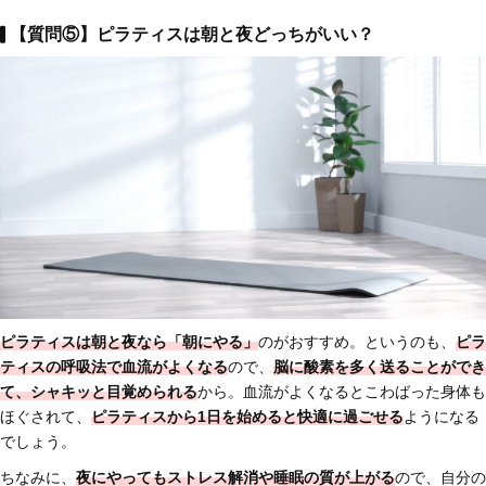
【質問⑤】ピラティスは朝と夜どっちがいい？
ピラティスは
朝と夜なら「朝にやる」
のがおすすめ。というのも、
ピラ
ティスの呼吸法で血流がよくなる
ので、
脳に酸素を多く送ることができ
て、シャキッと目覚められる
から。血流がよくなるとこわばった身体も
ほぐされて、
ピラティスから1日を始めると快適に過ごせる
ようになる
でしょう。
ちなみに、
夜にやってもストレス解消や睡眠の質が上がる
ので、自分の