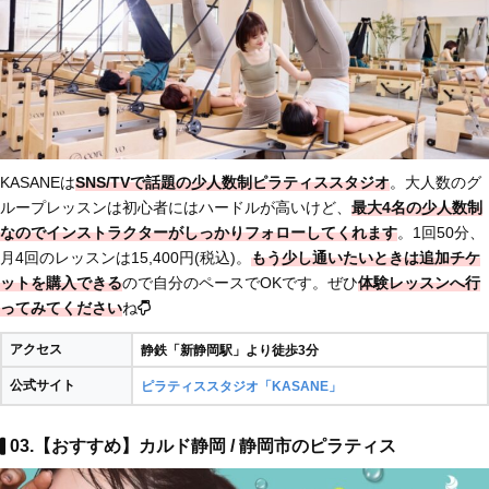
KASANEは
SNS/TVで話題の少人数制ピラティススタジオ
。大人数のグ
ループレッスンは初心者にはハードルが高いけど、
最大4名の少人数制
なのでインストラクターがしっかりフォローしてくれます
。1回50分、
月4回のレッスンは15,400円(税込)。
もう少し通いたいときは追加チケ
ットを購入できる
ので自分のペースでOKです。ぜひ
体験レッスンへ行
ってみてください
ね
アクセス
静鉄「新静岡駅」より徒歩3分
公式サイト
ピラティススタジオ「KASANE」
03.【おすすめ】カルド静岡 / 静岡市のピラティス