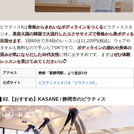
ピラティスKは
骨格からきれいなボディラインをつくる
ピラティススタ
ジオ。
美容大国の韓国で大流行したエクササイズで骨格から美ボディを
目指せます
。1回60分で月4回のレッスンは11,220円(税込)、ウェアや
タオルも無料なので手ぶらでOKです◎。
ボディラインの崩れや身体の
歪みが気になりだした30代女性
に特におすすめです。まずは
ぜひ体験
レッスンを受けてみてください
ね
アクセス
静鉄「新静岡駅」より徒歩1分
公式サイト
ピラティススタジオ「ピラティスK」
02.【おすすめ】KASANE / 静岡市のピラティス