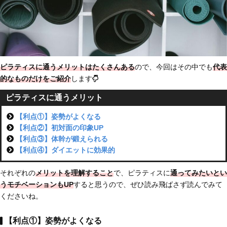
ピラティスに通うメリットはたくさんある
ので、今回はその中でも
代表
的なものだけをご紹介
します
ピラティスに通うメリット
【利点①】姿勢がよくなる
【利点②】初対面の印象UP
【利点③】体幹が鍛えられる
【利点④】ダイエットに効果的
それぞれの
メリットを理解すること
で、ピラティスに
通ってみたいとい
うモチベーションもUP
すると思うので、ぜひ読み飛ばさず読んでみて
くださいね。
【利点①】姿勢がよくなる