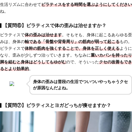
生活リズムに合わせて
ピラティスをする時間を選ぶようにしてください
ね。
【質問⑥】ピラティスで体の歪みは治せますか？
ピラティスで
体の歪みは治せます
。そもそも、身体に起こるあらゆる歪
みは、身体の
軸である「骨盤や背骨周り」の筋肉が弱って起こる
もの。
ピラティスで
体幹の筋肉を強くすることで、身体を正しく使える
ように
なり、歪みが少しずつ治っていきます。ちなみに
重いカバンを持ったり
脚を組むと身体はどうしてもゆがむ
ので、そういった
クセの改善もでき
るとより効果的
。
身体の歪みは普段の生活でついついやっちゃうクセ
が原因なんだよね。
【質問⑦】ピラティスとヨガどっちが痩せますか？