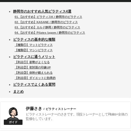
静岡市のおすすめ人気ピラティス4選
01.【おすすめ】ピラティスK / 静岡市のピラティス
02.【おすすめ】KASANE / 静岡市のピラティス
03.【おすすめ】カルド静岡 / 静岡市のピラティス
04.【おすすめ】Pilates lagom / 静岡市のピラティス
ピラティスの基本的な種類
【種類①】マットピラティス
【種類②】マシンピラティス
ピラティスに通うメリット
【利点①】姿勢がよくなる
【利点②】初対面の印象UP
【利点③】体幹が鍛えられる
【利点④】ダイエットに効果的
ピラティスでよくある質問
まとめ
伊藤さき
/ ピラティストレーナー
ピラティストレーナーのさきです。現役トレーナーとしてPilates+全体の
監修をしています。