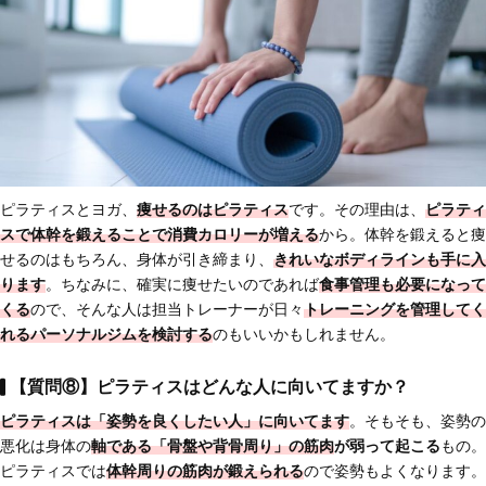
ピラティスとヨガ、
痩せるのはピラティス
です。その理由は、
ピラティ
スで
体幹を鍛えることで消費カロリーが増える
から。体幹を鍛えると痩
せるのはもちろん、身体が引き締まり、
きれいなボディラインも手に入
ります
。ちなみに、確実に痩せたいのであれば
食事管理も必要になって
くる
ので、そんな人は担当トレーナーが日々
トレーニングを管理してく
れるパーソナルジムを検討する
のもいいかもしれません。
【質問⑧】ピラティスはどんな人に向いてますか？
ピラティスは
「姿勢を良くしたい人」に向いてます
。そもそも、姿勢の
悪化は身体の
軸である「骨盤や背骨周り」の筋肉
が弱って起こる
もの。
ピラティスでは
体幹周りの筋肉が鍛えられる
ので姿勢もよくなります。