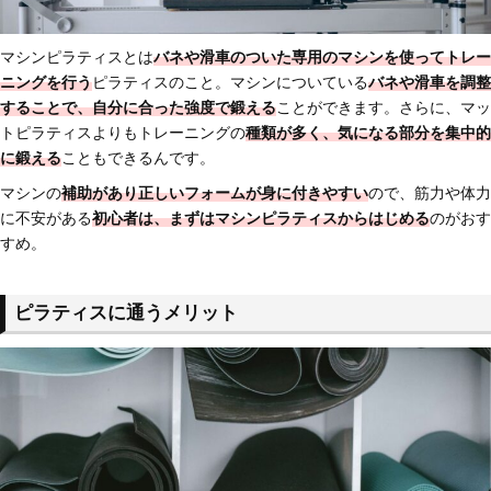
マシンピラティスとは
バネや滑車のついた専用のマシンを使ってトレー
ニングを行う
ピラティスのこと。マシンについている
バネや滑車を調整
することで、自分に合った強度で鍛える
ことができます。さらに、マッ
トピラティスよりもトレーニングの
種類が多く、気になる部分を集中的
に鍛える
こともできるんです。
マシンの
補助があり正しいフォームが身に付きやすい
ので、筋力や体力
に不安がある
初心者は、まずはマシンピラティスからはじめる
のがおす
すめ。
ピラティスに通うメリット