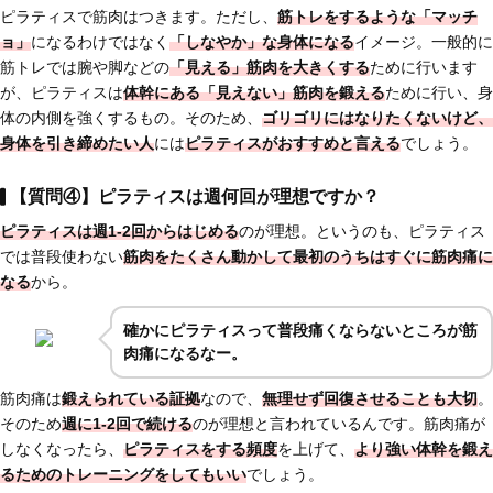
ピラティスで筋肉はつきます。ただし、
筋トレをするような「マッチ
ョ」
になるわけではなく
「しなやか」な身体になる
イメージ。一般的に
筋トレでは腕や脚などの
「見える」筋肉を大きくする
ために行います
が、ピラティスは
体幹にある「見えない」筋肉を鍛える
ために行い、身
体の内側を強くするもの。そのため、
ゴリゴリにはなりたくないけど、
身体を引き締めたい人
には
ピラティスがおすすめと言える
でしょう。
【質問④】ピラティスは週何回が理想ですか？
ピラティスは週1-2回からはじめる
のが理想。というのも、ピラティス
では普段使わない
筋肉をたくさん動かして最初のうちはすぐに筋肉痛に
なる
から。
確かにピラティスって普段痛くならないところが筋
肉痛になるなー。
筋肉痛は
鍛えられている証拠
なので、
無理せず回復させることも大切
。
そのため
週に1-2回で続ける
のが理想と言われているんです。筋肉痛が
しなくなったら、
ピラティスをする頻度
を上げて、
より強い体幹を鍛え
るためのトレーニングをしてもいい
でしょう。