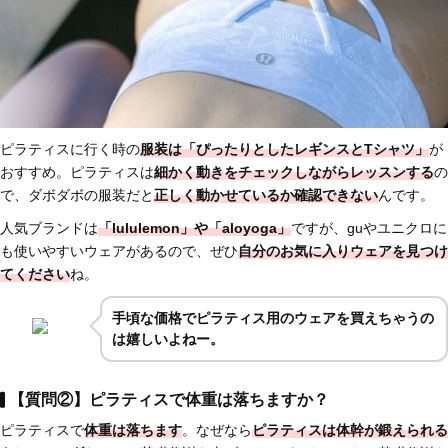
ピラティスに行く時の
服装は「ぴったりとしたレギンスとTシャツ」
が
おすすめ。ピラティスは
細かく動きをチェックしながらレッスンする
の
で、ダボダボの服装だと
正しく動かせているか確認できない
んです。
人気ブランドは
「lululemon」や「aloyoga」
ですが、guやユニクロに
も使いやすいウェアがあるので、ぜひ
自分のお気に入りウェアを見つけ
てください
ね。
手頃な価格でピラティス用のウェアを買えちゃうの
は嬉しいよねー。
【質問②】ピラティスで体重は落ちますか？
ピラティスで
体重は落ちます
。なぜなら
ピラティスは
体幹が鍛えられる