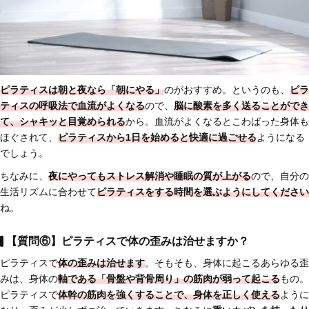
ピラティスは
朝と夜なら「朝にやる」
のがおすすめ。というのも、
ピラ
ティスの呼吸法で血流がよくなる
ので、
脳に酸素を多く送ることができ
て、シャキッと目覚められる
から。血流がよくなるとこわばった身体も
ほぐされて、
ピラティスから1日を始めると快適に過ごせる
ようになる
でしょう。
ちなみに、
夜にやってもストレス解消や睡眠の質が上がる
ので、自分の
生活リズムに合わせて
ピラティスをする時間を選ぶようにしてください
ね。
【質問⑥】ピラティスで体の歪みは治せますか？
ピラティスで
体の歪みは治せます
。そもそも、身体に起こるあらゆる歪
みは、身体の
軸である「骨盤や背骨周り」の筋肉が弱って起こる
もの。
ピラティスで
体幹の筋肉を強くすることで、身体を正しく使える
ように