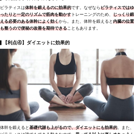
ピラティスは
体幹を鍛えるのに効果的
です。なぜなら
ピラティスではゆ
ったりと一定のリズムで筋肉を動かす
トレーニングのため、
じっくり鍛
える必要のある体幹によく効く
から。また、体幹を鍛えると
内臓の位置
も整うので便秘の改善を期待できる
こともあります。
【利点④】ダイエットに効果的
体幹を鍛えると
基礎代謝も上がるので、ダイエットにも効果的
。また、