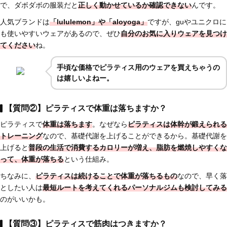
で、ダボダボの服装だと
正しく動かせているか確認できない
んです。
人気ブランドは
「lululemon」や「aloyoga」
ですが、guやユニクロに
も使いやすいウェアがあるので、ぜひ
自分のお気に入りウェアを見つけ
てください
ね。
手頃な価格でピラティス用のウェアを買えちゃうの
は嬉しいよねー。
【質問②】ピラティスで体重は落ちますか？
ピラティスで
体重は落ちます
。なぜなら
ピラティスは
体幹が鍛えられる
トレーニング
なので、基礎代謝を上げることができるから。基礎代謝を
上げると
普段の生活で
消費するカロリーが増え、脂肪を燃焼しやすくな
って、体重が落ちる
という仕組み。
ちなみに、
ピラティスは
続けることで体重が落ちるもの
なので、早く落
としたい人は
最短ルートを考えてくれるパーソナルジムも検討してみる
のがいいかも。
【質問③】ピラティスで筋肉はつきますか？