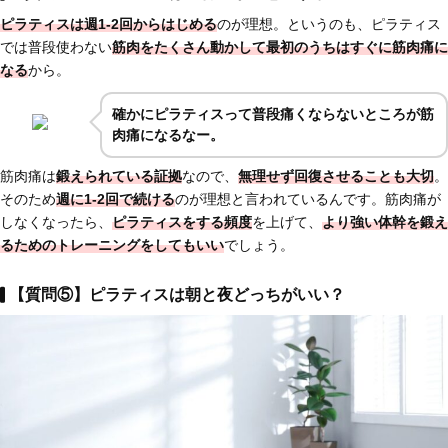
ピラティスは週1-2回からはじめる
のが理想。というのも、ピラティス
では普段使わない
筋肉をたくさん動かして最初のうちはすぐに筋肉痛に
なる
から。
確かにピラティスって普段痛くならないところが筋
肉痛になるなー。
筋肉痛は
鍛えられている証拠
なので、
無理せず回復させることも大切
。
そのため
週に1-2回で続ける
のが理想と言われているんです。筋肉痛が
しなくなったら、
ピラティスをする頻度
を上げて、
より強い体幹を鍛え
るためのトレーニングをしてもいい
でしょう。
【質問⑤】ピラティスは朝と夜どっちがいい？