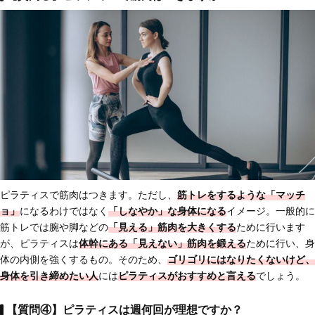
ピラティスで筋肉はつきます。ただし、
筋トレをするような「マッチ
ョ」
になるわけではなく
「しなやか」な身体になる
イメージ。一般的に
筋トレでは腕や脚などの
「見える」筋肉を大きくする
ために行います
が、ピラティスは
体幹にある「見えない」筋肉を鍛える
ために行い、身
体の内側を強くするもの。そのため、
ゴリゴリにはなりたくないけど、
身体を引き締めたい人
には
ピラティスがおすすめと言える
でしょう。
【質問④】ピラティスは週何回が理想ですか？