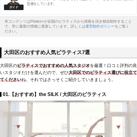
監修をしています。
本コンテンツはPilates+が全国のピラティスから情報を頂き独自制作すること
で、常に最新の情報に更新しています。詳しくは
運営制作ポリシー
をご覧く
ださい。
大田区のおすすめ人気ピラティス7選
大田区の
ピラティスでおすすめの人気スタジオ
を厳選！口コミ評判の良
いスタジオだけを選んだので、ぜひ
大田区でのピラティス選びに役立て
てください
ね。それではさっそくご紹介していきましょう。
01.【おすすめ】the SILK / 大田区のピラティス