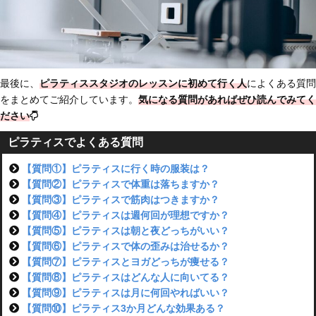
最後に、
ピラティススタジオのレッスンに初めて行く人
によくある質問
をまとめてご紹介しています。
気になる質問があればぜひ読んでみてく
ださい
ピラティスでよくある質問
【質問①】ピラティスに行く時の服装は？
【質問②】ピラティスで体重は落ちますか？
【質問③】ピラティスで筋肉はつきますか？
【質問④】ピラティスは週何回が理想ですか？
【質問⑤】ピラティスは朝と夜どっちがいい？
【質問⑥】ピラティスで体の歪みは治せるか？
【質問⑦】ピラティスとヨガどっちが痩せる？
【質問⑧】ピラティスはどんな人に向いてる？
【質問⑨】ピラティスは月に何回やればいい？
【質問⑩】ピラティス3か月どんな効果ある？