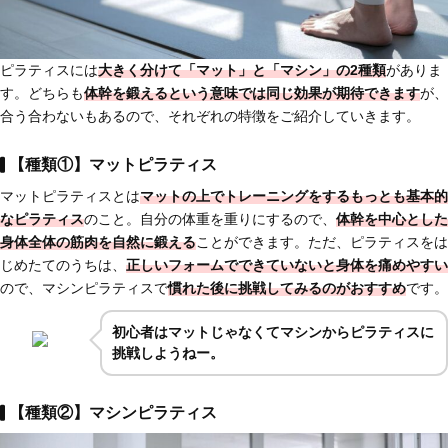
ピラティスには
大きく分けて「マット」と「マシン」の2種類
がありま
す。どちらも
体幹を鍛えるという意味では同じ効果が期待できます
が、
合う合わないもあるので、それぞれの特徴をご紹介していきます。
【種類①】マットピラティス
マットピラティスとは
マットの上でトレーニングをする
もっとも基本的
なピラティス
のこと。自分の体重を重りにするので、
体幹を中心とした
身体全体の筋肉を自然に鍛える
ことができます。ただ、ピラティスをは
じめたてのうちは、
正しいフォームでできていないと身体を痛めやすい
ので、マシンピラティスで
慣れた後に挑戦してみるのがおすすめ
です。
初心者はマットじゃなくてマシンからピラティスに
挑戦しようねー。
【種類②】マシンピラティス