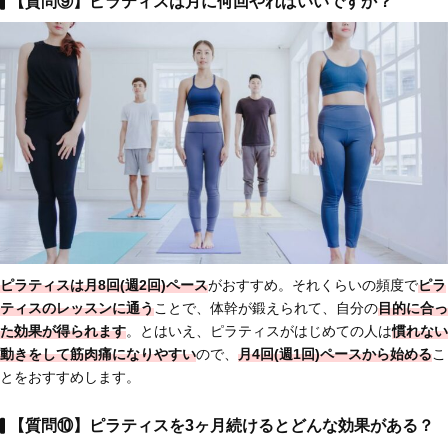
【質問⑨】ピラティスは月に何回やればいいですか？
ピラティスは
月8回(週2回)ペース
がおすすめ。それくらいの頻度で
ピラ
ティスのレッスンに通う
ことで、体幹が鍛えられて、自分の
目的に合っ
た効果が得られます
。とはいえ、ピラティスがはじめての人は
慣れない
動きをして筋肉痛になりやすい
ので、
月4回(週1回)ペースから始める
こ
とをおすすめします。
【質問⑩】ピラティスを3ヶ月続けるとどんな効果がある？