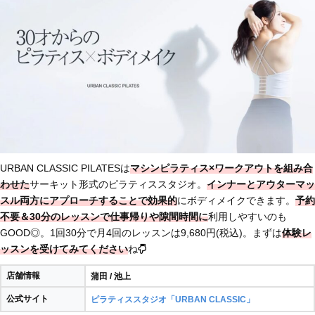
URBAN CLASSIC PILATESは
マシンピラティス×ワークアウトを組み合
わせた
サーキット形式のピラティススタジオ。
インナーとアウターマッ
スル両方にアプローチすることで効果的
にボディメイクできます。
予約
不要＆30分のレッスンで仕事帰りや隙間時間に
利用しやすいのも
GOOD◎。1回30分で月4回のレッスンは9,680円(税込)。まずは
体験レ
ッスンを受けてみてください
ね
店舗情報
蒲田 / 池上
公式サイト
ピラティススタジオ「URBAN CLASSIC」