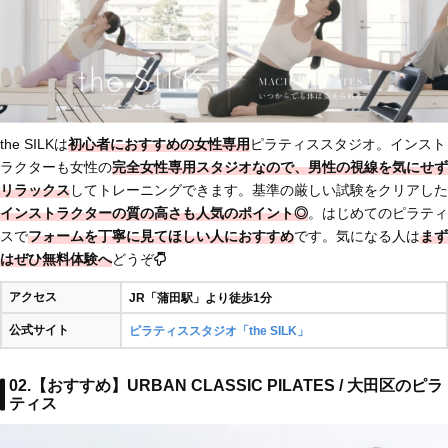
the SILKは
初心者におすすめの女性専用
ピラティススタジオ。インスト
ラクターも女性の
完全女性専用スタジオなので、男性の視線を気にせず
リラックス
してトレーニングできます。基準の厳しい試験をクリアした
インストラクターの質の高さも人気のポイント◎
。はじめてのピラティ
スで
フォームを丁寧に見てほしい人におすすめ
です。気になる人は
まず
はぜひ無料体験へ
どうぞ
アクセス
JR「蒲田駅」より徒歩1分
公式サイト
ピラティススタジオ「the SILK」
02.【おすすめ】URBAN CLASSIC PILATES / 大田区のピラ
ティス