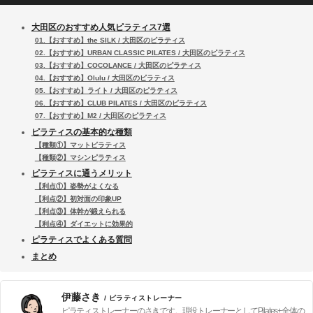
大田区のおすすめ人気ピラティス7選
01.【おすすめ】the SILK / 大田区のピラティス
02.【おすすめ】URBAN CLASSIC PILATES / 大田区のピラティス
03.【おすすめ】COCOLANCE / 大田区のピラティス
04.【おすすめ】Olulu / 大田区のピラティス
05.【おすすめ】ライト / 大田区のピラティス
06.【おすすめ】CLUB PILATES / 大田区のピラティス
07.【おすすめ】M2 / 大田区のピラティス
ピラティスの基本的な種類
【種類①】マットピラティス
【種類②】マシンピラティス
ピラティスに通うメリット
【利点①】姿勢がよくなる
【利点②】初対面の印象UP
【利点③】体幹が鍛えられる
【利点④】ダイエットに効果的
ピラティスでよくある質問
まとめ
伊藤さき
/ ピラティストレーナー
ピラティストレーナーのさきです。現役トレーナーとしてPilates+全体の