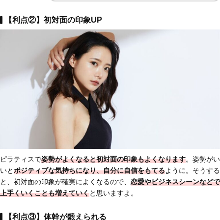
【利点②】初対面の印象UP
ピラティスで
姿勢がよくなると初対面の印象もよくなります
。姿勢がい
いと
ポジティブな気持ちになり、自分に自信をもてる
ように。そうする
と、初対面の印象が確実によくなるので、
恋愛やビジネスシーンなどで
上手くいく
ことも増えていく
と思いますよ。
【利点③】体幹が鍛えられる