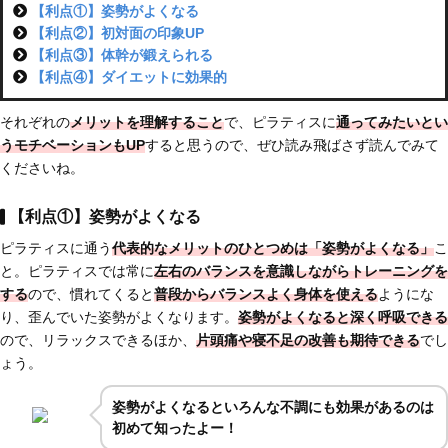
【利点①】姿勢がよくなる
【利点②】初対面の印象UP
【利点③】体幹が鍛えられる
【利点④】ダイエットに効果的
それぞれの
メリットを理解すること
で、ピラティスに
通ってみたいとい
うモチベーションもUP
すると思うので、ぜひ読み飛ばさず読んでみて
くださいね。
【利点①】姿勢がよくなる
ピラティスに通う
代表的な
メリットのひとつめは「姿勢がよくなる」
こ
と。ピラティスでは常に
左右のバランスを意識しながらトレーニングを
する
ので、慣れてくると
普段からバランスよく身体を使える
ようにな
り、歪んでいた姿勢がよくなります。
姿勢がよくなると深く呼吸できる
ので、リラックスできるほか、
片頭痛や寝不足の改善も期待できる
でし
ょう。
姿勢がよくなるといろんな不調にも効果があるのは
初めて知ったよー！