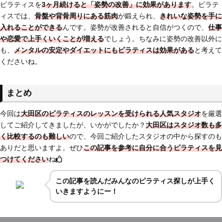
ピラティスを
3ヶ月続けると「姿勢の改善」に効果があります
。ピラテ
ィスでは、
骨盤や背骨周りにある筋肉
が鍛えられ、
きれいな姿勢を手に
入れることができる
んです。姿勢が改善されると自信がつくので、
仕事
や恋愛で上手くいくことが増える
でしょう。ちなみに姿勢の改善以外に
も、
メンタルの安定やダイエットにもピラティスは効果がある
と考えて
くださいね。
まとめ
今回は
大田区のピラティスのレッスンを受けられる人気スタジオ
を厳選
してご紹介してきましたが、いかがでしたか？
大田区はスタジオ数も多
く比較するのも難しい
ので、今回ご紹介したスタジオの中から探すのも
ありだと思いますよ。ぜひ
この記事を参考に自分に合うピラティスを見
つけてください
ね
この記事を読んだみんなのピラティス探しが上手く
いきますようにー！