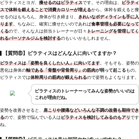
ピラティスとヨガ、
痩せるのはピラティス
です。その理由は、
ピラティ
スで
体幹を鍛えることで消費カロリーが増える
から。体幹を鍛えると痩
せるのはもちろん、身体が引き締まり、
きれいなボディラインも手に入
ります
。ちなみに、確実に痩せたいのであれば
食事管理も必要になって
くる
ので、そんな人は担当トレーナーが日々
トレーニングを管理してく
れるパーソナルジムを検討する
のもいいかもしれません。
【質問⑧】ピラティスはどんな人に向いてますか？
ピラティスは
「姿勢を良くしたい人」に向いてます
。そもそも、姿勢の
悪化は身体の
軸である「骨盤や背骨周り」の筋肉
が弱って起こる
もの。
ピラティスでは
体幹周りの筋肉が鍛えられる
ので姿勢もよくなります。
ピラティスのトレーナーってみんな姿勢がいいのは
これが理由だね。
姿勢を改善させると、
肩こりや腰痛などいろんな不調の改善も期待でき
る
ので、姿勢で悩んでいる人は
ピラティスを検討してみるのもアリ
です
ね。