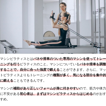
マシンピラティスとは
バネや滑車のついた専用のマシンを使ってトレー
ニングを行う
ピラティスのこと。マシンについている
バネや滑車を調整
することで、自分に合った強度で鍛える
ことができます。さらに、マッ
トピラティスよりもトレーニングの
種類が多く、気になる部分を集中的
に鍛える
こともできるんです。
マシンの
補助があり正しいフォームが身に付きやすい
ので、筋力や体力
に不安がある
初心者は、まずはマシンピラティスからはじめる
のがおす
すめ。