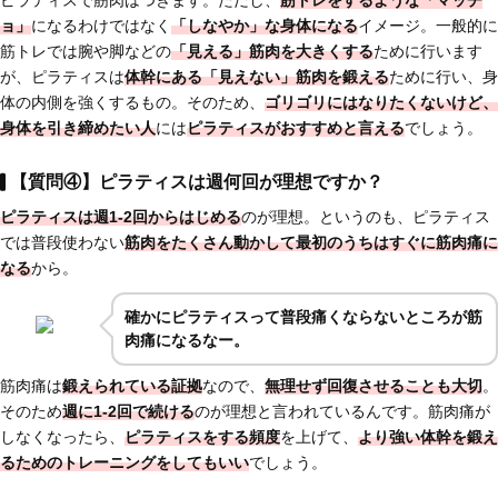
ョ」
になるわけではなく
「しなやか」な身体になる
イメージ。一般的に
筋トレでは腕や脚などの
「見える」筋肉を大きくする
ために行います
が、ピラティスは
体幹にある「見えない」筋肉を鍛える
ために行い、身
体の内側を強くするもの。そのため、
ゴリゴリにはなりたくないけど、
身体を引き締めたい人
には
ピラティスがおすすめと言える
でしょう。
【質問④】ピラティスは週何回が理想ですか？
ピラティスは週1-2回からはじめる
のが理想。というのも、ピラティス
では普段使わない
筋肉をたくさん動かして最初のうちはすぐに筋肉痛に
なる
から。
確かにピラティスって普段痛くならないところが筋
肉痛になるなー。
筋肉痛は
鍛えられている証拠
なので、
無理せず回復させることも大切
。
そのため
週に1-2回で続ける
のが理想と言われているんです。筋肉痛が
しなくなったら、
ピラティスをする頻度
を上げて、
より強い体幹を鍛え
るためのトレーニングをしてもいい
でしょう。