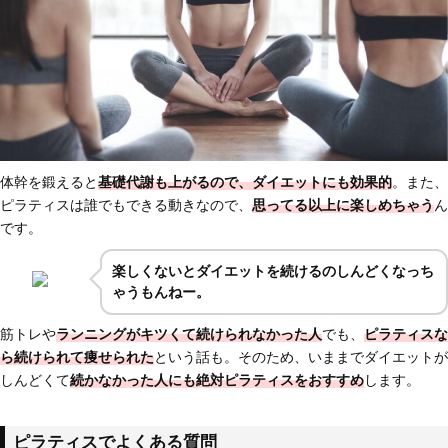
体幹を鍛えると
基礎代謝も上がるので、ダイエットにも効果的
。また、
ピラティスは誰でもできる動きなので、
思ってる以上に楽しめちゃう
ん
です。
楽しくないとダイエットを続けるのしんどくなっち
ゃうもんねー。
筋トレや
ランニングが
キツくて続けられなかった人
でも、
ピラティスな
ら
続けられて痩せられた
という話も。そのため、いままでダイエットが
しんどくて
続かなかった人にも絶対ピラティスをおすすめ
します。
ピラティスでよくある質問