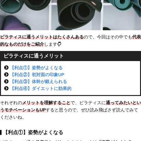
ピラティスに通うメリットはたくさんある
ので、今回はその中でも
代表
的なものだけをご紹介
します
ピラティスに通うメリット
【利点①】姿勢がよくなる
【利点②】初対面の印象UP
【利点③】体幹が鍛えられる
【利点④】ダイエットに効果的
それぞれの
メリットを理解すること
で、ピラティスに
通ってみたいとい
うモチベーションもUP
すると思うので、ぜひ読み飛ばさず読んでみて
くださいね。
【利点①】姿勢がよくなる