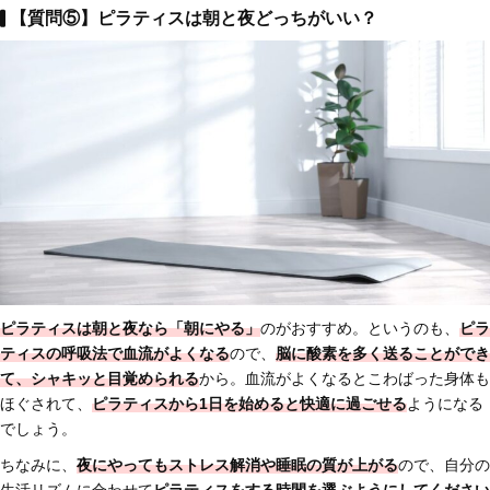
【質問⑤】ピラティスは朝と夜どっちがいい？
ピラティスは
朝と夜なら「朝にやる」
のがおすすめ。というのも、
ピラ
ティスの呼吸法で血流がよくなる
ので、
脳に酸素を多く送ることができ
て、シャキッと目覚められる
から。血流がよくなるとこわばった身体も
ほぐされて、
ピラティスから1日を始めると快適に過ごせる
ようになる
でしょう。
ちなみに、
夜にやってもストレス解消や睡眠の質が上がる
ので、自分の