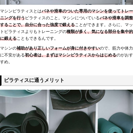
マシンピラティスとは
バネや滑車のついた専用のマシンを使ってトレー
ニングを行う
ピラティスのこと。マシンについている
バネや滑車を調整
することで、自分に合った強度で鍛える
ことができます。さらに、マッ
トピラティスよりもトレーニングの
種類が多く、気になる部分を集中的
に鍛える
こともできるんです。
マシンの
補助があり正しいフォームが身に付きやすい
ので、筋力や体力
に不安がある
初心者は、まずはマシンピラティスからはじめる
のがおす
すめ。
ピラティスに通うメリット