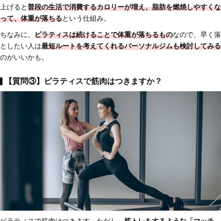
上げると
普段の生活で
消費するカロリーが増え、脂肪を燃焼しやすくな
って、体重が落ちる
という仕組み。
ちなみに、
ピラティスは
続けることで体重が落ちるもの
なので、早く落
としたい人は
最短ルートを考えてくれるパーソナルジムも検討してみる
のがいいかも。
【質問③】ピラティスで筋肉はつきますか？
ピラティスで筋肉はつきます。ただし、
筋トレをするような「マッチ