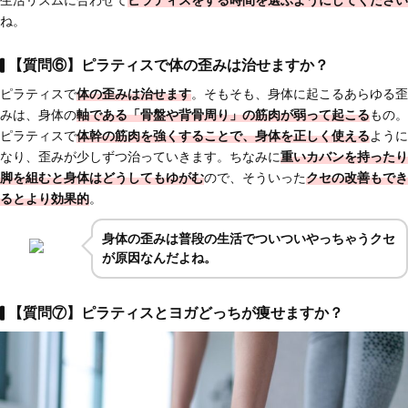
生活リズムに合わせて
ピラティスをする時間を選ぶようにしてください
ね。
【質問⑥】ピラティスで体の歪みは治せますか？
ピラティスで
体の歪みは治せます
。そもそも、身体に起こるあらゆる歪
みは、身体の
軸である「骨盤や背骨周り」の筋肉が弱って起こる
もの。
ピラティスで
体幹の筋肉を強くすることで、身体を正しく使える
ように
なり、歪みが少しずつ治っていきます。ちなみに
重いカバンを持ったり
脚を組むと身体はどうしてもゆがむ
ので、そういった
クセの改善もでき
るとより効果的
。
身体の歪みは普段の生活でついついやっちゃうクセ
が原因なんだよね。
【質問⑦】ピラティスとヨガどっちが痩せますか？