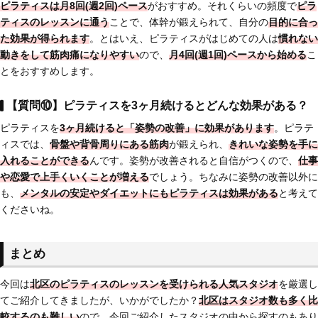
ピラティスは
月8回(週2回)ペース
がおすすめ。それくらいの頻度で
ピラ
ティスのレッスンに通う
ことで、体幹が鍛えられて、自分の
目的に合っ
た効果が得られます
。とはいえ、ピラティスがはじめての人は
慣れない
動きをして筋肉痛になりやすい
ので、
月4回(週1回)ペースから始める
こ
とをおすすめします。
【質問⑩】ピラティスを3ヶ月続けるとどんな効果がある？
ピラティスを
3ヶ月続けると「姿勢の改善」に効果があります
。ピラテ
ィスでは、
骨盤や背骨周りにある筋肉
が鍛えられ、
きれいな姿勢を手に
入れることができる
んです。姿勢が改善されると自信がつくので、
仕事
や恋愛で上手くいくことが増える
でしょう。ちなみに姿勢の改善以外に
も、
メンタルの安定やダイエットにもピラティスは効果がある
と考えて
くださいね。
まとめ
今回は
北区のピラティスのレッスンを受けられる人気スタジオ
を厳選し
てご紹介してきましたが、いかがでしたか？
北区はスタジオ数も多く比
較するのも難しい
ので、今回ご紹介したスタジオの中から探すのもあり