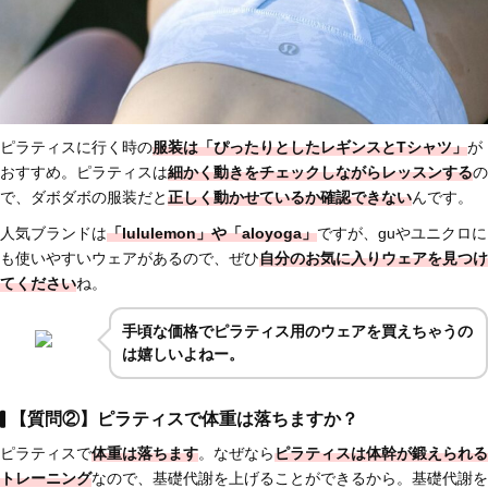
ピラティスに行く時の
服装は「ぴったりとしたレギンスとTシャツ」
が
おすすめ。ピラティスは
細かく動きをチェックしながらレッスンする
の
で、ダボダボの服装だと
正しく動かせているか確認できない
んです。
人気ブランドは
「lululemon」や「aloyoga」
ですが、guやユニクロに
も使いやすいウェアがあるので、ぜひ
自分のお気に入りウェアを見つけ
てください
ね。
手頃な価格でピラティス用のウェアを買えちゃうの
は嬉しいよねー。
【質問②】ピラティスで体重は落ちますか？
ピラティスで
体重は落ちます
。なぜなら
ピラティスは
体幹が鍛えられる
トレーニング
なので、基礎代謝を上げることができるから。基礎代謝を