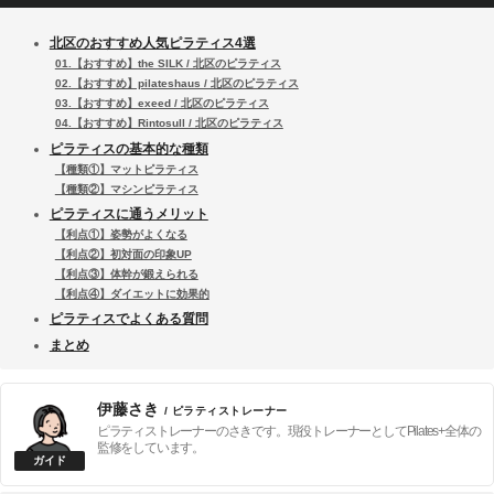
北区のおすすめ人気ピラティス4選
01.【おすすめ】the SILK / 北区のピラティス
02.【おすすめ】pilateshaus / 北区のピラティス
03.【おすすめ】exeed / 北区のピラティス
04.【おすすめ】Rintosull / 北区のピラティス
ピラティスの基本的な種類
【種類①】マットピラティス
【種類②】マシンピラティス
ピラティスに通うメリット
【利点①】姿勢がよくなる
【利点②】初対面の印象UP
【利点③】体幹が鍛えられる
【利点④】ダイエットに効果的
ピラティスでよくある質問
まとめ
伊藤さき
/ ピラティストレーナー
ピラティストレーナーのさきです。現役トレーナーとしてPilates+全体の
監修をしています。