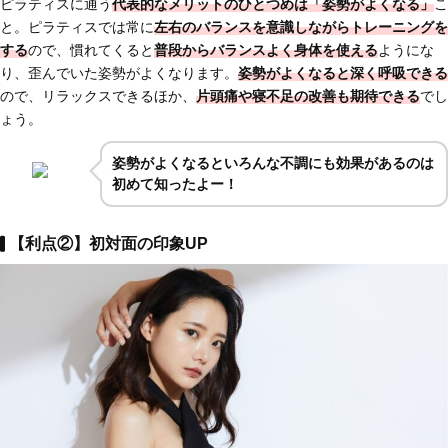
ピラティスに通う
代表的な
メリットのひとつめは「姿勢がよくなる」
こ
と。ピラティスでは常に
左右のバランスを意識しながらトレーニングを
する
ので、慣れてくると
普段からバランスよく身体を使える
ようにな
り、歪んでいた姿勢がよくなります。
姿勢がよくなると深く呼吸できる
ので、リラックスできるほか、
片頭痛や寝不足の改善も期待できる
でし
ょう。
姿勢がよくなるといろんな不調にも効果があるのは
初めて知ったよー！
【利点②】初対面の印象UP