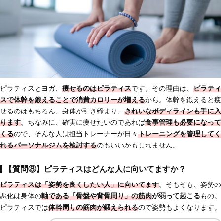
ピラティスとヨガ、
痩せるのはピラティス
です。その理由は、
ピラティ
スで
体幹を鍛えることで消費カロリーが増える
から。体幹を鍛えると痩
せるのはもちろん、身体が引き締まり、
きれいなボディラインも手に入
ります
。ちなみに、確実に痩せたいのであれば
食事管理も必要になって
くる
ので、そんな人は担当トレーナーが日々
トレーニングを管理してく
れるパーソナルジムを検討する
のもいいかもしれません。
【質問⑧】ピラティスはどんな人に向いてますか？
ピラティスは
「姿勢を良くしたい人」に向いてます
。そもそも、姿勢の
悪化は身体の
軸である「骨盤や背骨周り」の筋肉
が弱って起こる
もの。
ピラティスでは
体幹周りの筋肉が鍛えられる
ので姿勢もよくなります。