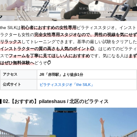
the SILKは
初心者におすすめの女性専用
ピラティススタジオ。インスト
ラクターも女性の
完全女性専用スタジオなので、男性の視線を気にせず
リラックス
してトレーニングできます。基準の厳しい試験をクリアした
インストラクターの質の高さも人気のポイント◎
。はじめてのピラティ
スで
フォームを丁寧に見てほしい人におすすめ
です。気になる人は
まず
はぜひ無料体験へ
どうぞ
アクセス
JR「赤羽駅」より徒歩1分
公式サイト
ピラティススタジオ「the SILK」
02.【おすすめ】pilateshaus / 北区のピラティス