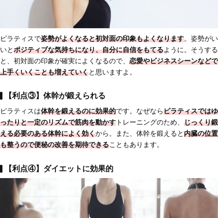
ピラティスで
姿勢がよくなると初対面の印象もよくなります
。姿勢がい
いと
ポジティブな気持ちになり、自分に自信をもてる
ように。そうする
と、初対面の印象が確実によくなるので、
恋愛やビジネスシーンなどで
上手くいく
ことも増えていく
と思いますよ。
【利点③】体幹が鍛えられる
ピラティスは
体幹を鍛えるのに効果的
です。なぜなら
ピラティスではゆ
ったりと一定のリズムで筋肉を動かす
トレーニングのため、
じっくり鍛
える必要のある体幹によく効く
から。また、体幹を鍛えると
内臓の位置
も整うので便秘の改善を期待できる
こともあります。
【利点④】ダイエットに効果的