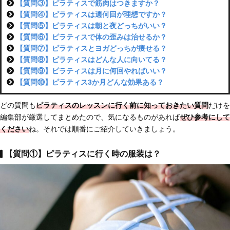
【質問③】ピラティスで筋肉はつきますか？
【質問④】ピラティスは週何回が理想ですか？
【質問⑤】ピラティスは朝と夜どっちがいい？
【質問⑥】ピラティスで体の歪みは治せるか？
【質問⑦】ピラティスとヨガどっちが痩せる？
【質問⑧】ピラティスはどんな人に向いてる？
【質問⑨】ピラティスは月に何回やればいい？
【質問⑩】ピラティス3か月どんな効果ある？
どの質問も
ピラティスのレッスンに行く前に知っておきたい質問
だけを
編集部が厳選してまとめたので、気になるものがあれば
ぜひ参考にして
ください
ね。それでは順番にご紹介していきましょう。
【質問①】ピラティスに行く時の服装は？