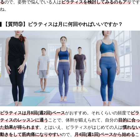
る
ので、姿勢で悩んでいる人は
ピラティスを検討してみるのもアリ
です
ね。
【質問⑨】ピラティスは月に何回やればいいですか？
ピラティスは
月8回(週2回)ペース
がおすすめ。それくらいの頻度で
ピラ
ティスのレッスンに通う
ことで、体幹が鍛えられて、自分の
目的に合っ
た効果が得られます
。とはいえ、ピラティスがはじめての人は
慣れない
動きをして筋肉痛になりやすい
ので、
月4回(週1回)ペースから始める
こ