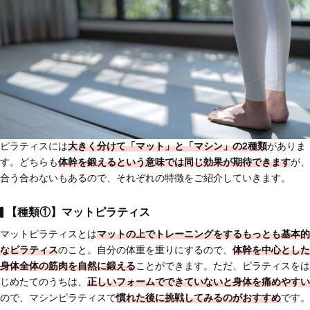
ピラティスには
大きく分けて「マット」と「マシン」の2種類
がありま
す。どちらも
体幹を鍛えるという意味では同じ効果が期待できます
が、
合う合わないもあるので、それぞれの特徴をご紹介していきます。
【種類①】マットピラティス
マットピラティスとは
マットの上でトレーニングをする
もっとも基本的
なピラティス
のこと。自分の体重を重りにするので、
体幹を中心とした
身体全体の筋肉を自然に鍛える
ことができます。ただ、ピラティスをは
じめたてのうちは、
正しいフォームでできていないと身体を痛めやすい
ので、マシンピラティスで
慣れた後に挑戦してみるのがおすすめ
です。