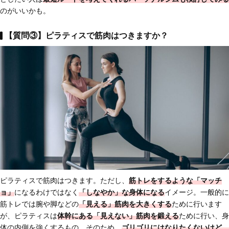
のがいいかも。
【質問③】ピラティスで筋肉はつきますか？
ピラティスで筋肉はつきます。ただし、
筋トレをするような「マッチ
ョ」
になるわけではなく
「しなやか」な身体になる
イメージ。一般的に
筋トレでは腕や脚などの
「見える」筋肉を大きくする
ために行います
が、ピラティスは
体幹にある「見えない」筋肉を鍛える
ために行い、身
体の内側を強くするもの。そのため、
ゴリゴリにはなりたくないけど、