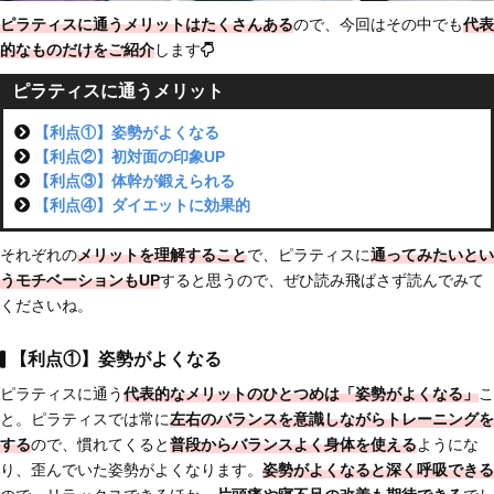
ピラティスに通うメリットはたくさんある
ので、今回はその中でも
代表
的なものだけをご紹介
します
ピラティスに通うメリット
【利点①】姿勢がよくなる
【利点②】初対面の印象UP
【利点③】体幹が鍛えられる
【利点④】ダイエットに効果的
それぞれの
メリットを理解すること
で、ピラティスに
通ってみたいとい
うモチベーションもUP
すると思うので、ぜひ読み飛ばさず読んでみて
くださいね。
【利点①】姿勢がよくなる
ピラティスに通う
代表的な
メリットのひとつめは「姿勢がよくなる」
こ
と。ピラティスでは常に
左右のバランスを意識しながらトレーニングを
する
ので、慣れてくると
普段からバランスよく身体を使える
ようにな
り、歪んでいた姿勢がよくなります。
姿勢がよくなると深く呼吸できる