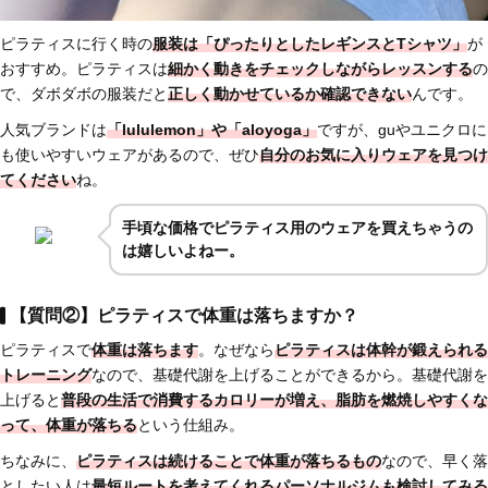
ピラティスに行く時の
服装は「ぴったりとしたレギンスとTシャツ」
が
おすすめ。ピラティスは
細かく動きをチェックしながらレッスンする
の
で、ダボダボの服装だと
正しく動かせているか確認できない
んです。
人気ブランドは
「lululemon」や「aloyoga」
ですが、guやユニクロに
も使いやすいウェアがあるので、ぜひ
自分のお気に入りウェアを見つけ
てください
ね。
手頃な価格でピラティス用のウェアを買えちゃうの
は嬉しいよねー。
【質問②】ピラティスで体重は落ちますか？
ピラティスで
体重は落ちます
。なぜなら
ピラティスは
体幹が鍛えられる
トレーニング
なので、基礎代謝を上げることができるから。基礎代謝を
上げると
普段の生活で
消費するカロリーが増え、脂肪を燃焼しやすくな
って、体重が落ちる
という仕組み。
ちなみに、
ピラティスは
続けることで体重が落ちるもの
なので、早く落
としたい人は
最短ルートを考えてくれるパーソナルジムも検討してみる