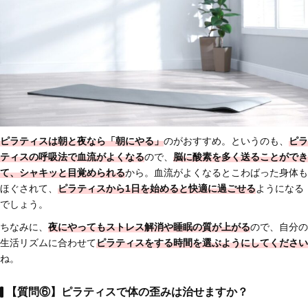
ピラティスは
朝と夜なら「朝にやる」
のがおすすめ。というのも、
ピラ
ティスの呼吸法で血流がよくなる
ので、
脳に酸素を多く送ることができ
て、シャキッと目覚められる
から。血流がよくなるとこわばった身体も
ほぐされて、
ピラティスから1日を始めると快適に過ごせる
ようになる
でしょう。
ちなみに、
夜にやってもストレス解消や睡眠の質が上がる
ので、自分の
生活リズムに合わせて
ピラティスをする時間を選ぶようにしてください
ね。
【質問⑥】ピラティスで体の歪みは治せますか？