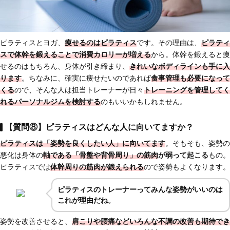
ピラティスとヨガ、
痩せるのはピラティス
です。その理由は、
ピラティ
スで
体幹を鍛えることで消費カロリーが増える
から。体幹を鍛えると痩
せるのはもちろん、身体が引き締まり、
きれいなボディラインも手に入
ります
。ちなみに、確実に痩せたいのであれば
食事管理も必要になって
くる
ので、そんな人は担当トレーナーが日々
トレーニングを管理してく
れるパーソナルジムを検討する
のもいいかもしれません。
【質問⑧】ピラティスはどんな人に向いてますか？
ピラティスは
「姿勢を良くしたい人」に向いてます
。そもそも、姿勢の
悪化は身体の
軸である「骨盤や背骨周り」の筋肉
が弱って起こる
もの。
ピラティスでは
体幹周りの筋肉が鍛えられる
ので姿勢もよくなります。
ピラティスのトレーナーってみんな姿勢がいいのは
これが理由だね。
姿勢を改善させると、
肩こりや腰痛などいろんな不調の改善も期待でき