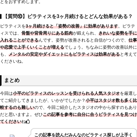
とをおすすめします。
【質問⑩】ピラティスを3ヶ月続けるとどんな効果がある？
ピラティスを
3ヶ月続けると「姿勢の改善」に効果があります
。ピラテ
ィスでは、
骨盤や背骨周りにある筋肉
が鍛えられ、
きれいな姿勢を手に
入れることができる
んです。姿勢が改善されると自信がつくので、
仕事
や恋愛で上手くいくことが増える
でしょう。ちなみに姿勢の改善以外に
も、
メンタルの安定やダイエットにもピラティスは効果がある
と考えて
くださいね。
まとめ
今回は
小平のピラティスのレッスンを受けられる人気スタジオ
を厳選し
てご紹介してきましたが、いかがでしたか？
小平はスタジオ数も多く比
較するのも難しい
ので、今回ご紹介したスタジオの中から探すのもあり
だと思いますよ。ぜひ
この記事を参考に自分に合うピラティスを見つけ
てください
ね
この記事を読んだみんなのピラティス探しが上手く