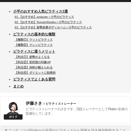
小平のおすすめ人気ピラティス3選
01.【おすすめ】andante / 小平のピラティス
02.【おすすめ】TamakiStudio / 小平のピラティス
03.【おすすめ】姿勢改善ボディルーム / 小平のピラティス
ピラティスの基本的な種類
【種類①】マットピラティス
【種類②】マシンピラティス
ピラティスに通うメリット
【利点①】姿勢がよくなる
【利点②】初対面の印象UP
【利点③】体幹が鍛えられる
【利点④】ダイエットに効果的
ピラティスでよくある質問
まとめ
伊藤さき
/ ピラティストレーナー
ピラティストレーナーのさきです。現役トレーナーとしてPilates+全体の
監修をしています。
本コンテンツはPilates+が全国のピラティスから情報を頂き独自制作すること