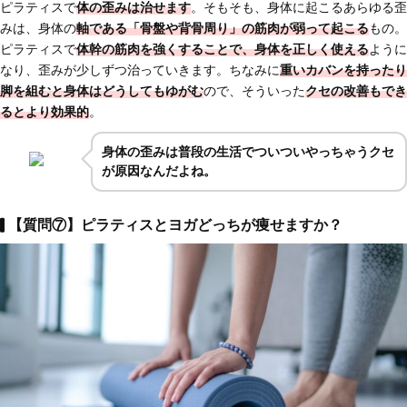
ピラティスで
体の歪みは治せます
。そもそも、身体に起こるあらゆる歪
みは、身体の
軸である「骨盤や背骨周り」の筋肉が弱って起こる
もの。
ピラティスで
体幹の筋肉を強くすることで、身体を正しく使える
ように
なり、歪みが少しずつ治っていきます。ちなみに
重いカバンを持ったり
脚を組むと身体はどうしてもゆがむ
ので、そういった
クセの改善もでき
るとより効果的
。
身体の歪みは普段の生活でついついやっちゃうクセ
が原因なんだよね。
【質問⑦】ピラティスとヨガどっちが痩せますか？