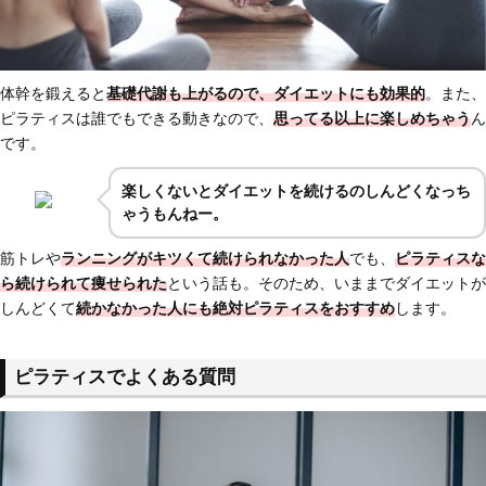
体幹を鍛えると
基礎代謝も上がるので、ダイエットにも効果的
。また、
ピラティスは誰でもできる動きなので、
思ってる以上に楽しめちゃう
ん
です。
楽しくないとダイエットを続けるのしんどくなっち
ゃうもんねー。
筋トレや
ランニングが
キツくて続けられなかった人
でも、
ピラティスな
ら
続けられて痩せられた
という話も。そのため、いままでダイエットが
しんどくて
続かなかった人にも絶対ピラティスをおすすめ
します。
ピラティスでよくある質問