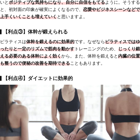
いと
ポジティブな気持ちになり、自分に自信をもてる
ように。そうする
と、初対面の印象が確実によくなるので、
恋愛やビジネスシーンなどで
上手くいく
ことも増えていく
と思いますよ。
【利点③】体幹が鍛えられる
ピラティスは
体幹を鍛えるのに効果的
です。なぜなら
ピラティスではゆ
ったりと一定のリズムで筋肉を動かす
トレーニングのため、
じっくり鍛
える必要のある体幹によく効く
から。また、体幹を鍛えると
内臓の位置
も整うので便秘の改善を期待できる
こともあります。
【利点④】ダイエットに効果的