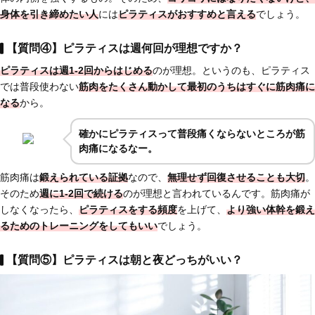
身体を引き締めたい人
には
ピラティスがおすすめと言える
でしょう。
【質問④】ピラティスは週何回が理想ですか？
ピラティスは週1-2回からはじめる
のが理想。というのも、ピラティス
では普段使わない
筋肉をたくさん動かして最初のうちはすぐに筋肉痛に
なる
から。
確かにピラティスって普段痛くならないところが筋
肉痛になるなー。
筋肉痛は
鍛えられている証拠
なので、
無理せず回復させることも大切
。
そのため
週に1-2回で続ける
のが理想と言われているんです。筋肉痛が
しなくなったら、
ピラティスをする頻度
を上げて、
より強い体幹を鍛え
るためのトレーニングをしてもいい
でしょう。
【質問⑤】ピラティスは朝と夜どっちがいい？