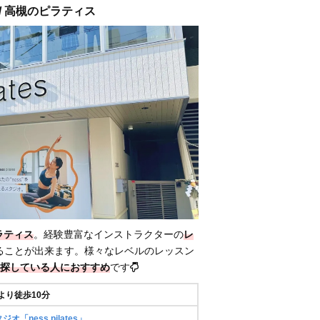
es / 高槻のピラティス
ラティス
。経験豊富なインストラクターの
レ
ることが出来ます。様々なレベルのレッスン
探している人におすすめ
です
より徒歩10分
「ness pilates」