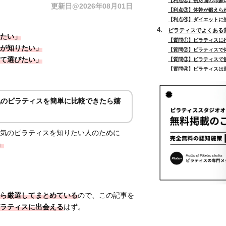
【利点②】初対面の印象U
更新日@2026年08月01日
【利点③】体幹が鍛えら
【利点④】ダイエットに
ピラティスでよくある
たい」
【質問①】ピラティスに
が知りたい」
【質問②】ピラティスで
て選びたい」
【質問③】ピラティスで
【質問④】ピラティスは
【質問⑤】ピラティスは
【質問⑥】ピラティスで
【質問⑦】ピラティスと
気のピラティスを簡単に比較できたら嬉
【質問⑧】ピラティスは
【質問⑨】ピラティスは
【質問⑩】ピラティスを
気のピラティスを知りたい人のために
まとめ
」
ら厳選してまとめている
ので、この記事を
ラティスに出会える
はず。