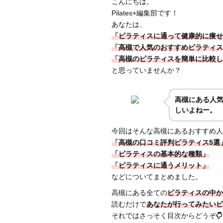
こんにちは。
Pilates+編集部です！
あなたは、
「ピラティスに通って健康的に痩せ
「高槻で人気のおすすめピラティス
「高槻のピラティスを簡単に比較し
と思っていませんか？
高槻
にある人
しいよねー。
今回はそんな高槻にあるおすすめ人
「高槻の口コミ評判ピラティス5選
「ピラティスの基本的な種類」
「ピラティスに通うメリット」
などについてまとめました。
高槻にある全ての
ピラティスの中か
読むだけで
あなたが行ってみたいピ
それではさっそく目次からどうぞ