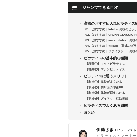
ジャンプできる目次
高槻のおすすめ人気ピラティス
01.【おすすめ】luluto / 高槻のピラ
02.【おすすめ】URBAN CLASSIC 
03.【おすすめ】ness pilates / 
04.【おすすめ】Village / 高槻のピ
05.【おすすめ】ファイブジー / 高
ピラティスの基本的な種類
【種類①】マットピラティス
【種類②】マシンピラティス
ピラティスに通うメリット
【利点①】姿勢がよくなる
【利点②】初対面の印象UP
【利点③】体幹が鍛えられる
【利点④】ダイエットに効果的
ピラティスでよくある質問
まとめ
伊藤さき
/ ピラティス
ピラティストレーナー