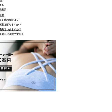
P
れる
効果的
質問
行く時の服装は？
体重は落ちますか？
筋肉はつきますか？
週何回が理想ですか？
朝と夜どっちがいい？
体の歪みは治せますか？
ヨガどっちが痩せますか？
どんな人に向いてますか？
月に何回やればいいですか？
3ヶ月続けるとどんな効果がある？