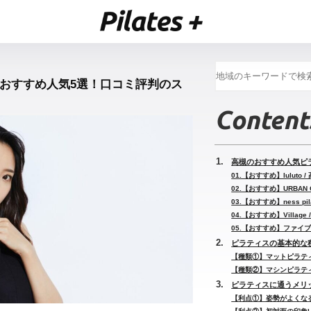
槻おすすめ人気5選！口コミ評判のス
Content
高槻のおすすめ人気ピ
01.【おすすめ】luluto
02.【おすすめ】URBAN C
03.【おすすめ】ness pi
04.【おすすめ】Villag
05.【おすすめ】ファイブ
ピラティスの基本的な
【種類①】マットピラテ
【種類②】マシンピラテ
ピラティスに通うメリ
【利点①】姿勢がよくな