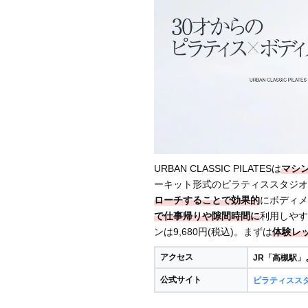
URBAN CLASSIC PILATESは
マシ
ーキット形式のピラティススタジオ
ローチすることで効果的
にボディメ
で仕事帰りや隙間時間に
利用しやす
ンは9,680円(税込)。まずは
体験レ
アクセス
JR「高槻駅」
公式サイト
ピラティススタジ